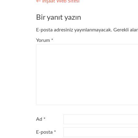
Yazı
←
İnşaat Web Sitesi
gezinmesi
Bir yanıt yazın
E-posta adresiniz yayınlanmayacak.
Gerekli ala
Yorum
*
Ad
*
E-posta
*