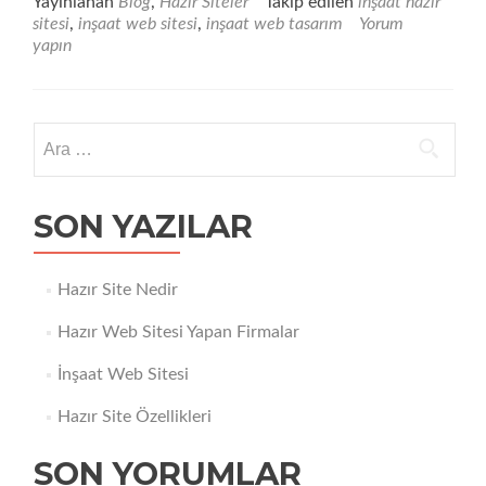
Yayınlanan
Blog
,
Hazır Siteler
Takip edilen
inşaat hazır
sitesi
,
inşaat web sitesi
,
inşaat web tasarım
Yorum
yapın
Arama:
SON YAZILAR
Hazır Site Nedir
Hazır Web Sitesi Yapan Firmalar
İnşaat Web Sitesi
Hazır Site Özellikleri
SON YORUMLAR